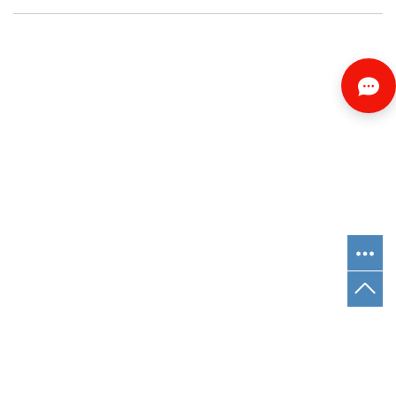
Copyright © 昆山市北方货物运输有限公司
苏ICP备18068004号